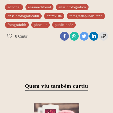
editorial
ensaioeditorial
ensaiofotografico
ensaiofotograficobh
entrevista
fotografiapublicitaria
fotografobh
photalks
publicidade
8
Curtir
Quem viu também curtiu