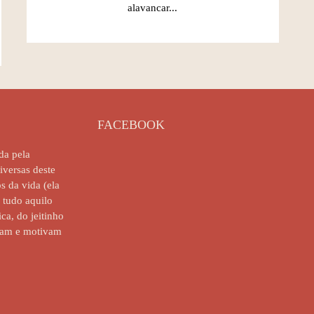
alavancar...
FACEBOOK
da pela
diversas deste
s da vida (ela
e tudo aquilo
ca, do jeitinho
iram e motivam