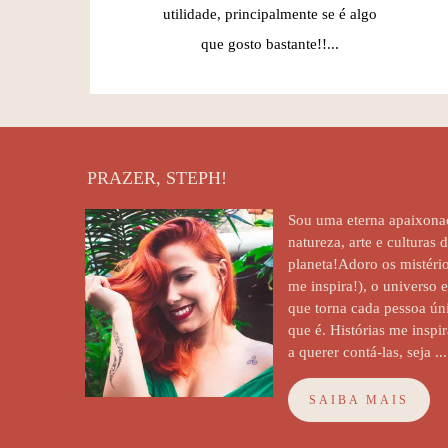
utilidade, principalmente se é algo
que gosto bastante!!...
PRAZER, STEPH!
Sou uma eterna apaixona
natureza, arte e culturas 
planeta!Adoro os mistério
me inspira!), o universo 
que torna cada pessoa úni
que é. Histórias me insp
a querer contá-las, seja ...
SAIBA MAIS