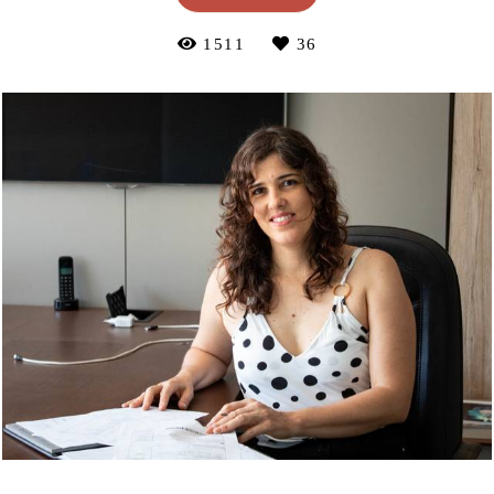
1511
36